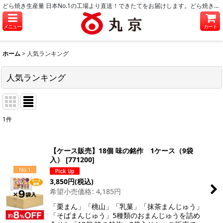
どら焼き生産量 日本No.1の工場より直送！できたてをお届けします。どら焼き・和菓子のお取り寄せに。
メニュー
カート
ホーム
>
人気ランキング
人気ランキング
1
件
【ケース販売】18個 味の銘作 1ケース（9袋
入）
[
771200
]
No.1
3,850
円
(税込)
希望小売価格
:
4,185
円
「栗まん」「桃山」「乳菓」「抹茶まんじゅう」
「そばまんじゅう」5種類のおまんじゅうを詰め