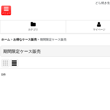
どら焼き生
メニュー
カテゴリ
マイページ
ホーム
>
お得なケース販売
>
期間限定ケース販売
期間限定ケース販売
0
件
表示数
:
並び順
: