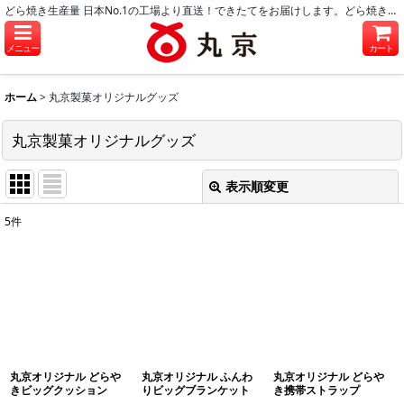
どら焼き生産量 日本No.1の工場より直送！できたてをお届けします。どら焼き・和菓子のお取り寄せに。
メニュー
カート
ホーム
>
丸京製菓オリジナルグッズ
丸京製菓オリジナルグッズ
表示順変更
閉じる
5
件
表示数
:
並び順
:
絞り込む
丸京オリジナル どらや
丸京オリジナル ふんわ
丸京オリジナル どらや
きビッグクッション
りビッグブランケット
き携帯ストラップ