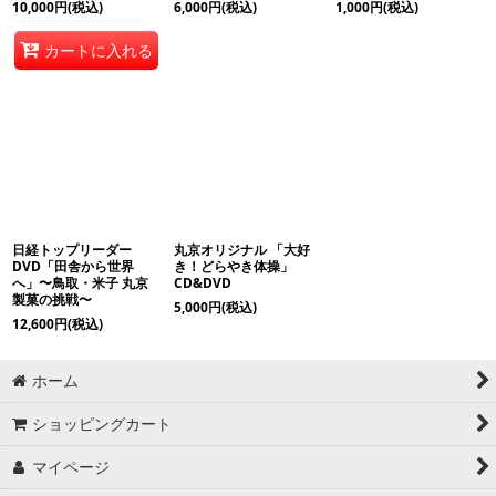
10,000
円
(税込)
6,000
円
(税込)
1,000
円
(税込)
カートに入れる
日経トップリーダー
丸京オリジナル 「大好
DVD「田舎から世界
き！どらやき体操」
へ」〜鳥取・米子 丸京
CD&DVD
製菓の挑戦〜
5,000
円
(税込)
12,600
円
(税込)
ホーム
ショッピングカート
マイページ