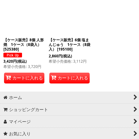
【ケース販売】8個 人形
【ケース販売】6個 塩ま
焼 1ケース（8袋入）
んじゅう 1ケース（8袋
[
525380
]
入）
[
195100
]
2,860
円
(税込)
希望小売価格
:
3,112
円
3,420
円
(税込)
希望小売価格
:
3,720
円
カートに入れる
カートに入れる
ホーム
ショッピングカート
マイページ
お気に入り