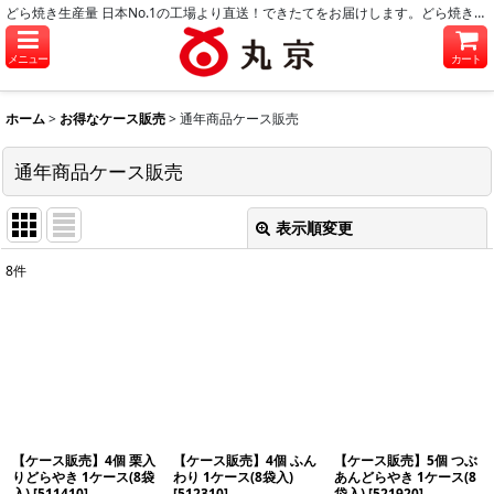
どら焼き生産量 日本No.1の工場より直送！できたてをお届けします。どら焼き・和菓子のお取り寄せに。
メニュー
カート
ホーム
>
お得なケース販売
>
通年商品ケース販売
通年商品ケース販売
表示順変更
閉じる
8
件
表示数
:
並び順
:
絞り込む
【ケース販売】4個 栗入
【ケース販売】4個 ふん
【ケース販売】5個 つぶ
りどらやき 1ケース(8袋
わり 1ケース(8袋入)
あんどらやき 1ケース(8
入)
[
511410
]
[
512310
]
袋入)
[
521920
]